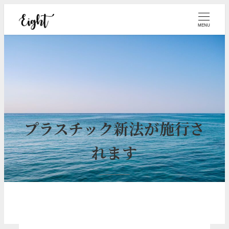
メ
イ
MENU
ン
コ
ン
テ
ン
ツ
プラスチック新法が施行さ
へ
移
れます
動