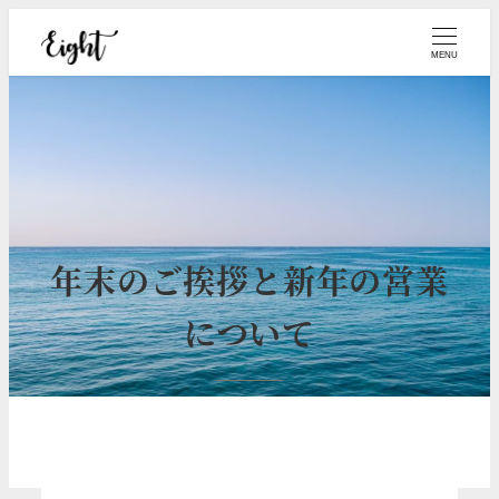
メ
イ
MENU
ン
コ
ン
テ
ン
ツ
年末のご挨拶と新年の営業
へ
移
について
動