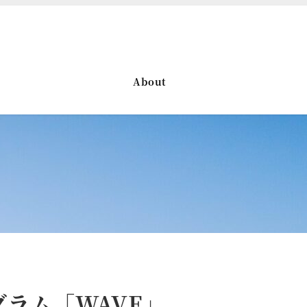
About
ラム「WAVE」