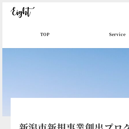
メ
イ
ン
コ
TOP
Service
ン
テ
ン
ツ
へ
移
動
新潟市新規事業創出プログ