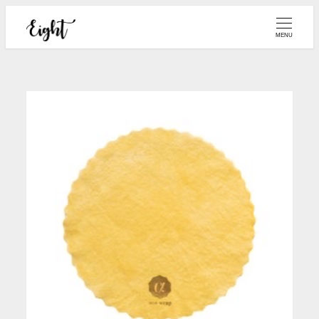
メ
イ
MENU
ン
コ
ン
テ
ン
ツ
へ
移
動