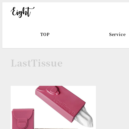
メ
イ
ン
コ
TOP
Service
ン
テ
ン
LastTissue
ツ
へ
移
動