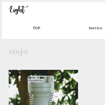
メ
イ
ン
コ
TOP
Service
ン
テ
ン
stojo
ツ
へ
移
動