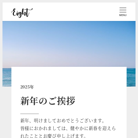
メ
イ
MENU
ン
コ
ン
テ
ン
ツ
へ
移
2025年
動
新年のご挨拶
新年、明けましておめでとうございます。
皆様におかれましては、健やかに新春を迎えら
れたこととお慶び申し上げます。